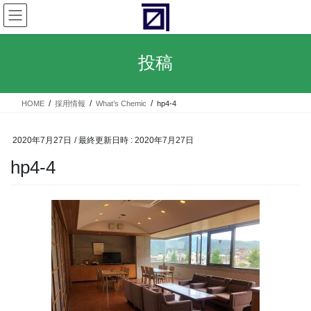
コ
ナ
ン
ビ
テ
ゲ
ン
ー
投稿
ツ
シ
へ
ョ
ス
ン
HOME
採用情報
What’s Chemic
hp4-4
キ
に
ッ
移
プ
動
2020年7月27日
/ 最終更新日時 :
2020年7月27日
hp4-4