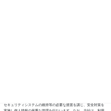
お問合せ
個人情報の利用について
当社が収集する個人情報とは、個人の氏名、生年月日、住所、メ
ールアドレスなど特定の個人を識別できる情報（ほかの情報と容
易に照合することで、それにより特定の個人を識別できることも
含みます）をいいます。当社では、お問い合わせの際に、これら
の個人情報をご登録いただく場合がございます。
これらの個人情報は、質問に対する回答や必要な情報を電子メー
ル等でご連絡する場合に公正かつ適正に取得、利用させていただ
くものです。個人情報をご提供いただく際の目的以外では利用い
たしません。
個人情報の保管について
お客さまの個人情報を正確かつ最新の状態に保ち、個人情報への
不正アクセス・紛失・破損・改ざん・漏洩などを防止するため、
セキュリティシステムの維持等の必要な措置を講じ、安全対策を
実施し個人情報の厳重な管理を行ないます。なお、当社は、利用