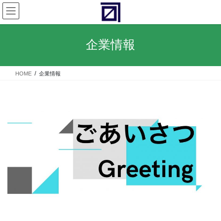
コ
ナ
ン
ビ
テ
ゲ
ン
ー
企業情報
ツ
シ
へ
ョ
ス
ン
HOME
企業情報
キ
に
ッ
移
プ
動