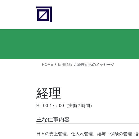
コ
ナ
ン
ビ
テ
ゲ
ン
ー
ツ
シ
へ
ョ
ス
ン
キ
に
ッ
移
HOME
採用情報
経理からのメッセージ
プ
動
経理
9：00-17：00（実働７時間）
主な仕事内容
日々の売上管理、仕入れ管理、給与・保険の管理・