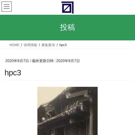
コ
ナ
ン
ビ
テ
ゲ
ン
ー
投稿
ツ
シ
へ
ョ
ス
ン
HOME
採用情報
募集要項
hpc3
キ
に
ッ
移
プ
動
2020年9月7日
/ 最終更新日時 :
2020年9月7日
hpc3