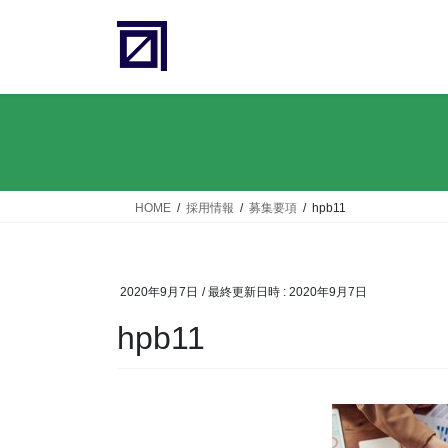
コ
ナ
ン
ビ
テ
ゲ
ン
ー
ツ
シ
へ
ョ
ス
ン
キ
に
ッ
移
HOME
採用情報
募集要項
hpb11
プ
動
2020年9月7日
/ 最終更新日時 :
2020年9月7日
hpb11