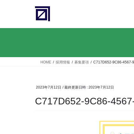
コ
ナ
ン
ビ
テ
ゲ
ン
ー
ツ
シ
へ
ョ
ス
ン
キ
に
ッ
移
HOME
採用情報
募集要項
C717D652-9C86-4567-
プ
動
2023年7月12日
/ 最終更新日時 :
2023年7月12日
C717D652-9C86-4567