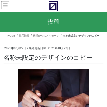
コ
ナ
ン
ビ
テ
ゲ
ン
ー
投稿
ツ
シ
へ
ョ
ス
ン
HOME
採用情報
経理からのメッセージ
名称未設定のデザインのコピー
キ
に
ッ
移
プ
動
2021年10月22日
/ 最終更新日時 :
2021年10月22日
名称未設定のデザインのコピー