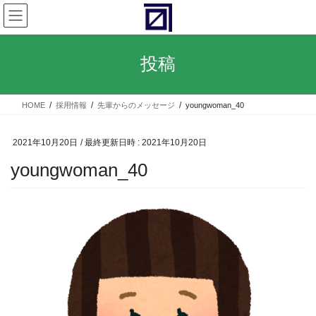
コ
ナ
ン
ビ
テ
ゲ
ン
ー
投稿
ツ
シ
へ
ョ
ス
ン
HOME
採用情報
先輩からのメッセージ
youngwoman_40
キ
に
ッ
移
プ
動
2021年10月20日
/ 最終更新日時 :
2021年10月20日
youngwoman_40