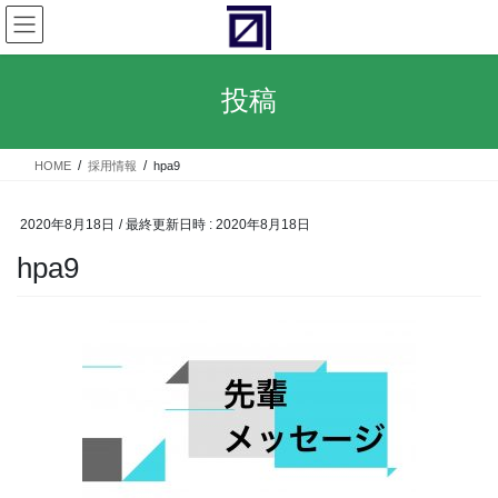
コ
ナ
ン
ビ
テ
ゲ
ン
ー
投稿
ツ
シ
へ
ョ
ス
ン
HOME
採用情報
hpa9
キ
に
ッ
移
プ
動
2020年8月18日
/ 最終更新日時 :
2020年8月18日
hpa9