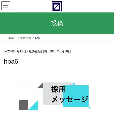
コ
ナ
ン
ビ
テ
ゲ
ン
ー
投稿
ツ
シ
へ
ョ
ス
ン
HOME
採用情報
hpa6
キ
に
ッ
移
プ
動
2020年8月18日
/ 最終更新日時 :
2020年8月18日
hpa6