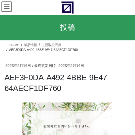
コ
ナ
ン
ビ
テ
ゲ
ン
ー
投稿
ツ
シ
へ
ョ
ス
ン
HOME
製品情報
主要取扱品目
キ
に
AEF3F0DA-A492-4BBE-9E47-64AECF1DF760
ッ
移
プ
動
2023年5月16日
/ 最終更新日時 :
2023年5月16日
AEF3F0DA-A492-4BBE-9E47-
64AECF1DF760