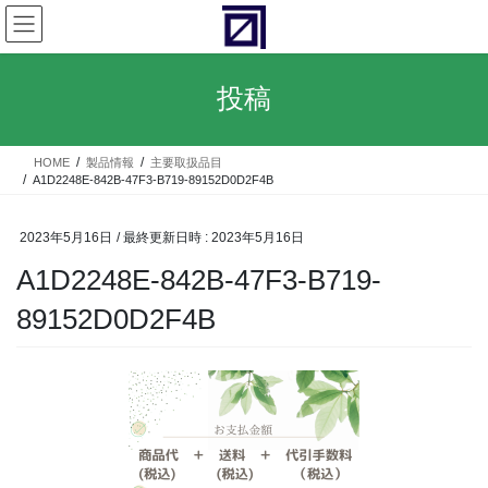
コ
ナ
ン
ビ
テ
ゲ
ン
ー
投稿
ツ
シ
へ
ョ
ス
ン
HOME
製品情報
主要取扱品目
キ
に
A1D2248E-842B-47F3-B719-89152D0D2F4B
ッ
移
プ
動
2023年5月16日
/ 最終更新日時 :
2023年5月16日
A1D2248E-842B-47F3-B719-
89152D0D2F4B