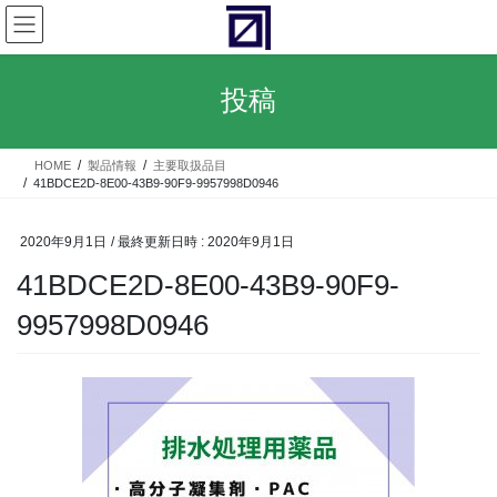
コ
ナ
ン
ビ
テ
ゲ
ン
ー
投稿
ツ
シ
へ
ョ
ス
ン
HOME
製品情報
主要取扱品目
キ
に
41BDCE2D-8E00-43B9-90F9-9957998D0946
ッ
移
プ
動
2020年9月1日
/ 最終更新日時 :
2020年9月1日
41BDCE2D-8E00-43B9-90F9-
9957998D0946