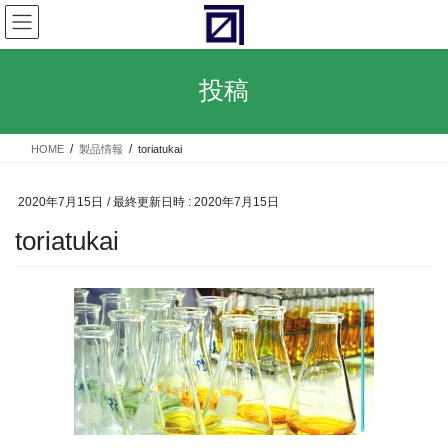
コ
ナ
ン
ビ
テ
ゲ
ン
ー
投稿
ツ
シ
へ
ョ
ス
ン
HOME
製品情報
toriatukai
キ
に
ッ
移
プ
動
2020年7月15日
/ 最終更新日時 :
2020年7月15日
toriatukai