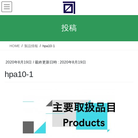
コ
ナ
ン
ビ
テ
ゲ
ン
ー
投稿
ツ
シ
へ
ョ
ス
ン
HOME
製品情報
hpa10-1
キ
に
ッ
移
プ
動
2020年8月19日
/ 最終更新日時 :
2020年8月19日
hpa10-1