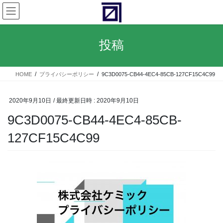
コ
ナ
ン
ビ
テ
ゲ
ン
ー
投稿
ツ
シ
へ
ョ
ス
ン
HOME
プライバシーポリシー
9C3D0075-CB44-4EC4-85CB-127CF15C4C99
キ
に
ッ
移
プ
動
2020年9月10日
/ 最終更新日時 :
2020年9月10日
9C3D0075-CB44-4EC4-85CB-
127CF15C4C99