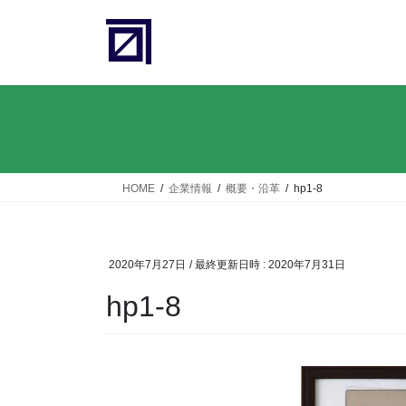
コ
ナ
ン
ビ
テ
ゲ
ン
ー
ツ
シ
へ
ョ
ス
ン
キ
に
ッ
移
HOME
企業情報
概要・沿革
hp1-8
プ
動
2020年7月27日
/ 最終更新日時 :
2020年7月31日
hp1-8