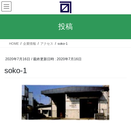
コ
ナ
ン
ビ
テ
ゲ
ン
ー
投稿
ツ
シ
へ
ョ
ス
ン
HOME
企業情報
アクセス
soko-1
キ
に
ッ
移
プ
動
2020年7月16日
/ 最終更新日時 :
2020年7月16日
soko-1