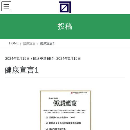
コ
ナ
ン
ビ
テ
ゲ
ン
ー
投稿
ツ
シ
へ
ョ
ス
ン
HOME
健康宣言
健康宣言1
キ
に
ッ
移
プ
動
2024年3月15日
/ 最終更新日時 :
2024年3月15日
健康宣言1