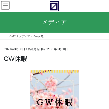
コ
ナ
ン
ビ
テ
ゲ
ン
ー
メディア
ツ
シ
へ
ョ
ス
ン
HOME
メディア
GW休暇
キ
に
ッ
移
プ
動
2021年3月30日
/ 最終更新日時 :
2021年3月30日
GW休暇