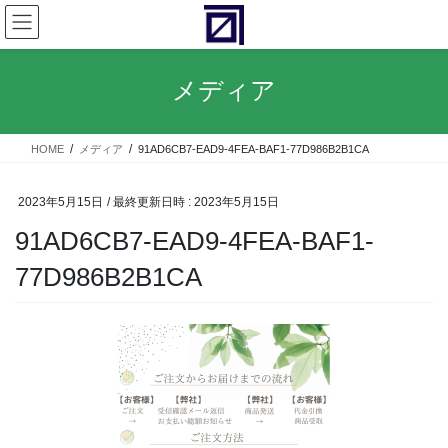
コ
ナ
ン
ビ
テ
ゲ
ン
ー
メディア
ツ
シ
へ
ョ
ス
ン
HOME
メディア
91AD6CB7-EAD9-4FEA-BAF1-77D986B2B1CA
キ
に
ッ
移
プ
動
2023年5月15日
/ 最終更新日時 :
2023年5月15日
91AD6CB7-EAD9-4FEA-BAF1-
77D986B2B1CA