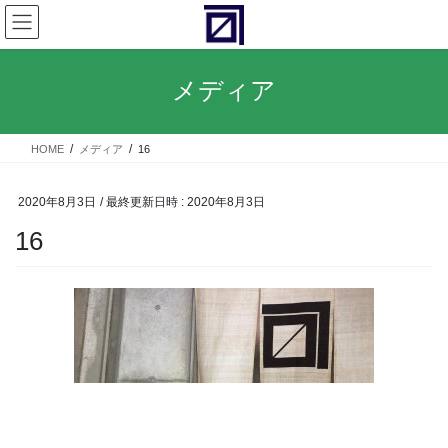
コ
ナ
ン
ビ
テ
ゲ
ン
ー
メディア
ツ
シ
へ
ョ
ス
ン
HOME
メディア
16
キ
に
ッ
移
プ
動
2020年8月3日
/ 最終更新日時 :
2020年8月3日
16