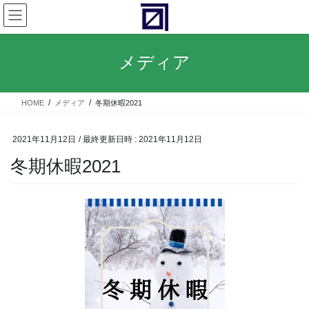
コ
ナ
ン
ビ
テ
ゲ
ン
ー
メディア
ツ
シ
へ
ョ
ス
ン
HOME
メディア
冬期休暇2021
キ
に
ッ
移
プ
動
2021年11月12日
/ 最終更新日時 :
2021年11月12日
冬期休暇2021